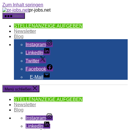
Zum Inhalt springen
pr-jobs.net
Menü
STELLENANZEIGE AUFGEBEN
Newsletter
Blog
Instagram
LinkedIn
Twitter
Facebook
E-Mail
Menü schließen
STELLENANZEIGE AUFGEBEN
Newsletter
Blog
Instagram
LinkedIn