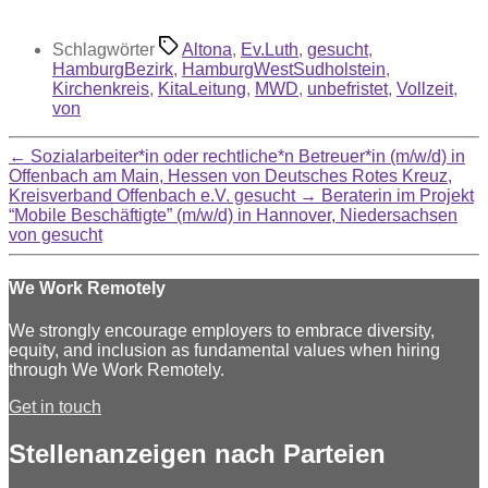
Schlagwörter
Altona
,
Ev.Luth
,
gesucht
,
HamburgBezirk
,
HamburgWestSudholstein
,
Kirchenkreis
,
KitaLeitung
,
MWD
,
unbefristet
,
Vollzeit
,
von
←
Sozialarbeiter*in oder rechtliche*n Betreuer*in (m/w/d) in
Offenbach am Main, Hessen von Deutsches Rotes Kreuz,
Kreisverband Offenbach e.V. gesucht
→
Beraterin im Projekt
“Mobile Beschäftigte” (m/w/d) in Hannover, Niedersachsen
von gesucht
We Work Remotely
We strongly encourage employers to embrace diversity,
equity, and inclusion as fundamental values when hiring
through We Work Remotely.
Get in touch
Stellenanzeigen nach Parteien