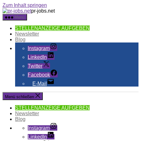
Zum Inhalt springen
pr-jobs.net
Menü
STELLENANZEIGE AUFGEBEN
Newsletter
Blog
Instagram
LinkedIn
Twitter
Facebook
E-Mail
Menü schließen
STELLENANZEIGE AUFGEBEN
Newsletter
Blog
Instagram
LinkedIn