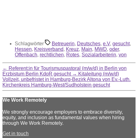
Schlagwörter
Betreuerin
,
Deutsches
,
e.V
,
gesucht
,
Hessen
,
Kreisverband
,
Kreuz
,
Main
,
MWD
,
oder
,
Offenbach
,
rechtlichen
,
Rotes
,
Sozialarbeiterin
,
von
←
Referent:in für Tourismuspastoral (m/w/d) in Berlin von
Erzbistum Berlin KdoR gesucht
→
Kitaleitung (m/w/d)
Vollzeit, unbefristet in Hamburg-Bezirk Altona von Ev.-Luth.
Kirchenkreis Hamburg-West/Sudholstein gesucht
We Work Remotely
We strongly encourage employers to embrace diversity,
equity, and inclusion as fundamental values when hiring
through We Work Remotely.
Get in touch