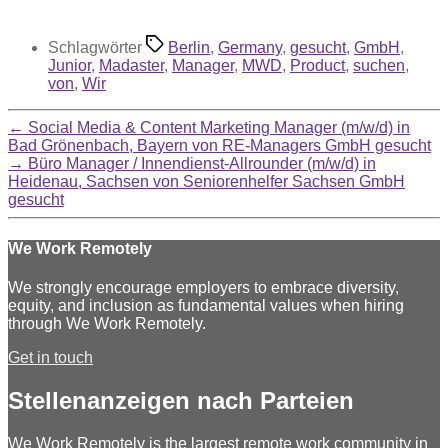
Schlagwörter
Berlin
,
Germany
,
gesucht
,
GmbH
,
Junior
,
Madaster
,
Manager
,
MWD
,
Product
,
suchen
,
von
,
Wir
←
Social Media & Content Marketing Manager (m/w/d) in
Bad Grönenbach, Bayern von RE-Managers GmbH gesucht
→
Büro Manager / Innendienst-Allrounder (m/w/d) in
Heidenau, Sachsen von Seniorenhelfer Sachsen GmbH
gesucht
We Work Remotely
We strongly encourage employers to embrace diversity,
equity, and inclusion as fundamental values when hiring
through We Work Remotely.
Get in touch
Stellenanzeigen nach Parteien
We Work Remotely is the largest remote work community in