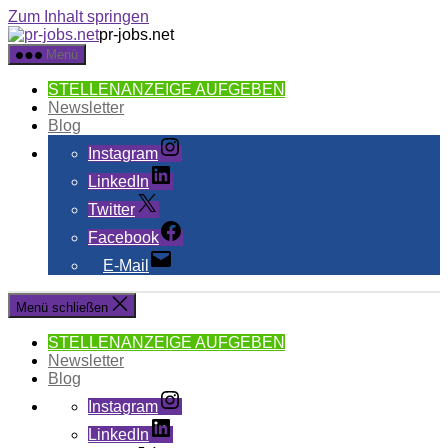
Zum Inhalt springen
pr-jobs.net
Menü
STELLENANZEIGE AUFGEBEN
Newsletter
Blog
Instagram
LinkedIn
Twitter
Facebook
E-Mail
Menü schließen
STELLENANZEIGE AUFGEBEN
Newsletter
Blog
Instagram
LinkedIn