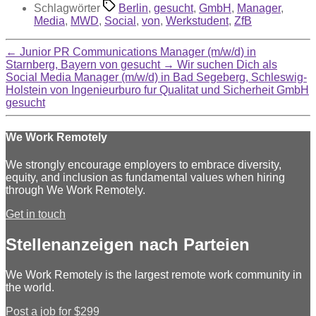
Schlagwörter
Berlin
,
gesucht
,
GmbH
,
Manager
,
Media
,
MWD
,
Social
,
von
,
Werkstudent
,
ZfB
←
Junior PR Communications Manager (m/w/d) in
Starnberg, Bayern von gesucht
→
Wir suchen Dich als
Social Media Manager (m/w/d) in Bad Segeberg, Schleswig-
Holstein von Ingenieurburo fur Qualitat und Sicherheit GmbH
gesucht
We Work Remotely
We strongly encourage employers to embrace diversity,
equity, and inclusion as fundamental values when hiring
through We Work Remotely.
Get in touch
Stellenanzeigen nach Parteien
We Work Remotely is the largest remote work community in
the world.
Post a job for $299