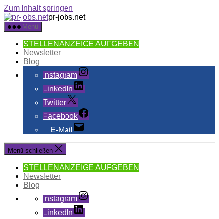
Zum Inhalt springen
pr-jobs.net
Menü
STELLENANZEIGE AUFGEBEN
Newsletter
Blog
Instagram
LinkedIn
Twitter
Facebook
E-Mail
Menü schließen
STELLENANZEIGE AUFGEBEN
Newsletter
Blog
Instagram
LinkedIn