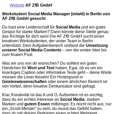
Website
AF ZfB GmbH
Werkstudent Social Media Manager (m/w/d) in Berlin von
AF ZfB GmbH gesucht
Du hast eine Leidenschaft für
Social Media
und ein gutes
Gespür für starke Marken? Dann könnte diese Stelle genau
das Richtige für dich sein! Die AF ZfB GmbH sucht einen
kreativen Werkstudenten, der unser Team in Berlin
unterstützt. Dein Aufgabenbereich umfasst die
Umsetzung
unserer Social Media Contents
– von der ersten Idee bis
zum finalen Post.
Was wir uns von dir wünschen? Du solltest ein gutes
Händchen für
Wort und Text
haben. Egal, ob es um ein
knackiges Caption oder informative Texte geht – deine Worte
müssen die Leser fesseln! Ein Hintergrund in
Geisteswissenschaften
oder einem ähnlichen Bereich ist
von Vorteil, denn kreative Denkansätze sind gefragt.
Klar, Kreativität ist das A und O. Außerdem ist es wichtig,
dass du ein echtes Interesse an
Social Media
, starken
Marken und
gutem Essen
mitbringst. Es reicht nicht aus, nur
ein „Scroll-Meister“ zu sein; du musst das Gefühl haben,
dass du mit deinen Beiträgen einen echten Mehrwert