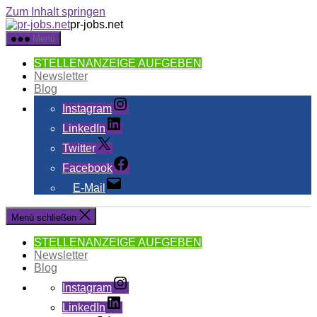
Zum Inhalt springen
pr-jobs.net
Menü
STELLENANZEIGE AUFGEBEN
Newsletter
Blog
Instagram
LinkedIn
Twitter
Facebook
E-Mail
Menü schließen
STELLENANZEIGE AUFGEBEN
Newsletter
Blog
Instagram
LinkedIn