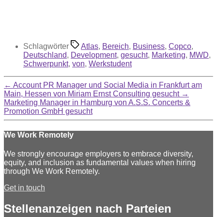
Schlagwörter
Atlas
,
Bereich
,
Business
,
Copco
,
Deutschland
,
Development
,
gesucht
,
Marketing
,
MWD
,
Schwerpunkt
,
von
,
Werkstudent
←
Account PR Manager und Social Media in Frankfurt am
Main, Hessen von Miriam Ernst Consulting gesucht
→
Marketing Manager in Hamburg von A.S.S. Concerts &
Promotion GmbH gesucht
We Work Remotely
We strongly encourage employers to embrace diversity,
equity, and inclusion as fundamental values when hiring
through We Work Remotely.
Get in touch
Stellenanzeigen nach Parteien