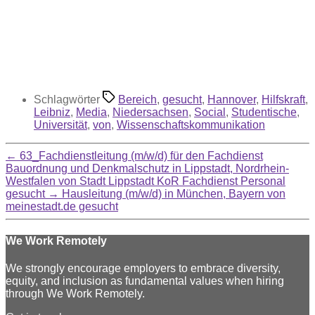
Schlagwörter
Bereich
,
gesucht
,
Hannover
,
Hilfskraft
,
Leibniz
,
Media
,
Niedersachsen
,
Social
,
Studentische
,
Universität
,
von
,
Wissenschaftskommunikation
←
63_Fachdienstleitung (m/w/d) für den Fachdienst
Bauordnung und Denkmalschutz in Lippstadt, Nordrhein-
Westfalen von Stadt Lippstadt KoR Fachdienst Personal
gesucht
→
Hausleitung (m/w/d) in München, Bayern von
meinestadt.de gesucht
We Work Remotely
We strongly encourage employers to embrace diversity,
equity, and inclusion as fundamental values when hiring
through We Work Remotely.