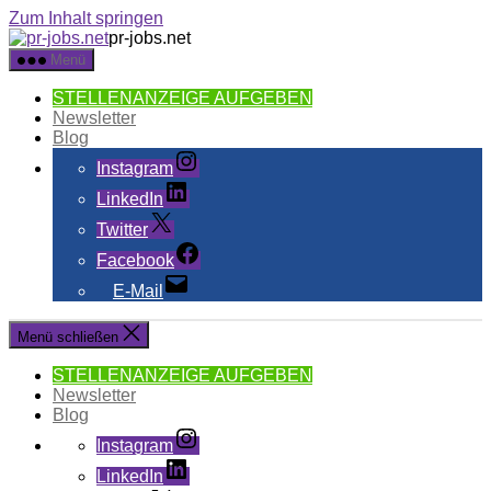
Zum Inhalt springen
pr-jobs.net
Menü
STELLENANZEIGE AUFGEBEN
Newsletter
Blog
Instagram
LinkedIn
Twitter
Facebook
E-Mail
Menü schließen
STELLENANZEIGE AUFGEBEN
Newsletter
Blog
Instagram
LinkedIn