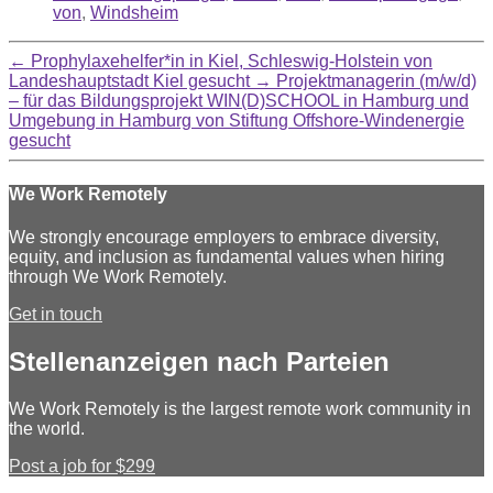
von
,
Windsheim
←
Prophylaxehelfer*in in Kiel, Schleswig-Holstein von
Landeshauptstadt Kiel gesucht
→
Projektmanagerin (m/w/d)
– für das Bildungsprojekt WIN(D)SCHOOL in Hamburg und
Umgebung in Hamburg von Stiftung Offshore-Windenergie
gesucht
We Work Remotely
We strongly encourage employers to embrace diversity,
equity, and inclusion as fundamental values when hiring
through We Work Remotely.
Get in touch
Stellenanzeigen nach Parteien
We Work Remotely is the largest remote work community in
the world.
Post a job for $299