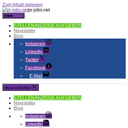
Zum Inhalt springen
pr-jobs.net
Menü
STELLENANZEIGE AUFGEBEN
Newsletter
Blog
Instagram
LinkedIn
Twitter
Facebook
E-Mail
Menü schließen
STELLENANZEIGE AUFGEBEN
Newsletter
Blog
Instagram
LinkedIn