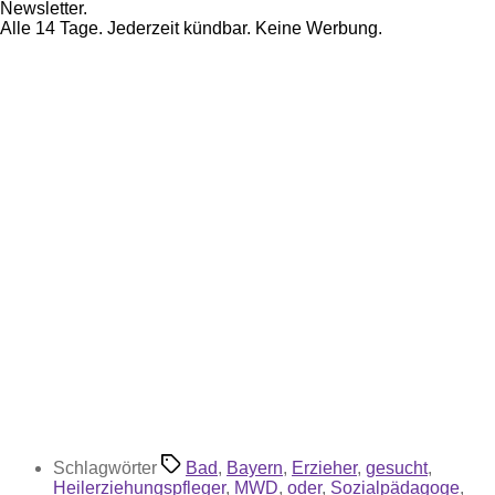
Newsletter.
Alle 14 Tage. Jederzeit kündbar. Keine Werbung.
Schlagwörter
Bad
,
Bayern
,
Erzieher
,
gesucht
,
Heilerziehungspfleger
,
MWD
,
oder
,
Sozialpädagoge
,