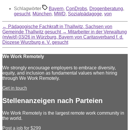
Schlagwörter
Bayern
,
ConDrobs
,
Drogenberatung
,
gesucht
,
München
,
MWD
,
Sozialpädagoge
,
von
←
Pädagogische Fachkraft in Thallwitz, Sachsen von
Gemeinde Thallwitz gesucht
→
Mitarbeiter in der Verwaltung
(m/w/d) 03/26 in Würzburg, Bayern von Caritasverband f. d.
Diozese Wurzburg e. V. gesucht
We Work Remotely
We strongly encourage employers to embrace diversity,
equity, and inclusion as fundamental values when hiring
through We Work Remotely.
Get in touch
Stellenanzeigen nach Parteien
We Work Remotely is the largest remote work community in
the world.
Post a job for $299