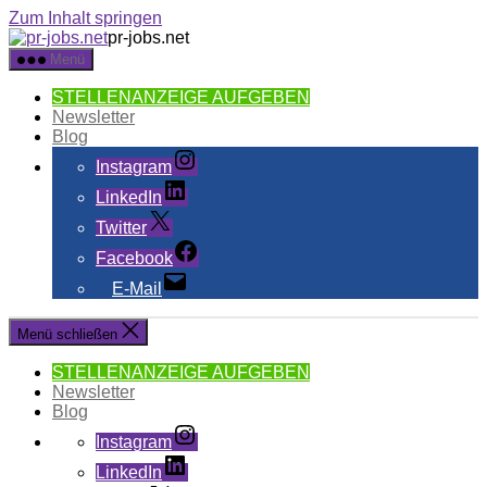
Zum Inhalt springen
pr-jobs.net
Menü
STELLENANZEIGE AUFGEBEN
Newsletter
Blog
Instagram
LinkedIn
Twitter
Facebook
E-Mail
Menü schließen
STELLENANZEIGE AUFGEBEN
Newsletter
Blog
Instagram
LinkedIn