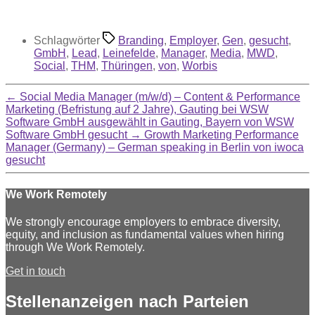
Schlagwörter
Branding
,
Employer
,
Gen
,
gesucht
,
GmbH
,
Lead
,
Leinefelde
,
Manager
,
Media
,
MWD
,
Social
,
THM
,
Thüringen
,
von
,
Worbis
←
Social Media Manager (m/w/d) – Content & Performance
Marketing (Befristung auf 2 Jahre), Gauting bei WSW
Software GmbH ausgewählt in Gauting, Bayern von WSW
Software GmbH gesucht
→
Growth Marketing Performance
Manager (Germany) – German speaking in Berlin von iwoca
gesucht
We Work Remotely
We strongly encourage employers to embrace diversity,
equity, and inclusion as fundamental values when hiring
through We Work Remotely.
Get in touch
Stellenanzeigen nach Parteien