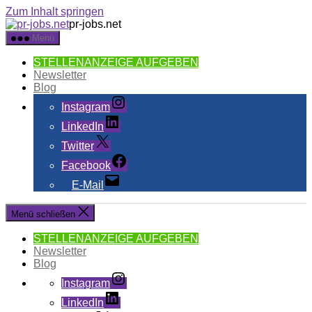
Zum Inhalt springen
pr-jobs.net
Menü
STELLENANZEIGE AUFGEBEN
Newsletter
Blog
Instagram
LinkedIn
Twitter
Facebook
E-Mail
Menü schließen
STELLENANZEIGE AUFGEBEN
Newsletter
Blog
Instagram
LinkedIn