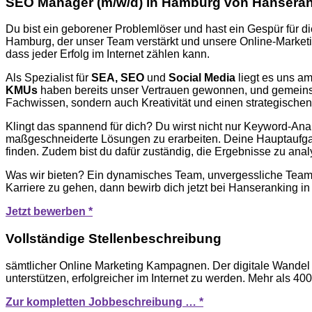
SEO Manager (m/w/d) in Hamburg von Hansera
Du bist ein geborener Problemlöser und hast ein Gespür für di
Hamburg, der unser Team verstärkt und unsere Online-Marketi
dass jeder Erfolg im Internet zählen kann.
Als Spezialist für
SEA, SEO
und
Social Media
liegt es uns a
KMUs
haben bereits unser Vertrauen gewonnen, und gemeinsam
Fachwissen, sondern auch Kreativität und einen strategische
Klingt das spannend für dich? Du wirst nicht nur Keyword-A
maßgeschneiderte Lösungen zu erarbeiten. Deine Hauptaufga
finden. Zudem bist du dafür zuständig, die Ergebnisse zu analy
Was wir bieten? Ein dynamisches Team, unvergessliche Teameve
Karriere zu gehen, dann bewirb dich jetzt bei Hanseranking 
Jetzt bewerben *
Vollständige Stellenbeschreibung
sämtlicher Online Marketing Kampagnen. Der digitale Wandel 
unterstützen, erfolgreicher im Internet zu werden. Mehr als 
Zur kompletten Jobbeschreibung … *