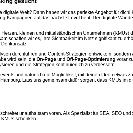
nking gesucht
e digitale Welt? Dann haben wir das perfekte Angebot für dich!
ng-Kampagnen auf das nächste Level hebt. Der digitale Wandel 
m Herzen, kleinen und mittelständischen Unternehmen (KMUs) da
 schaffen wir es, ihre Sichtbarkeit im Netz signifikant zu e
n Denkansatz.
nalysen durchführen und Content-Strategien entwickeln, sonde
be wird sein, die
On-Page
und
Off-Page-Optimierung
voranzu
sieren und die Strategien kontinuierlich zu verbessern.
nts und natürlich die Möglichkeit, mit deinen Ideen etwas zu 
in Hamburg. Lass uns gemeinsam dafür sorgen, dass KMUs im digi
schreitet unaufhaltsam voran. Als Spezialist für SEA, SEO und
400 KMUs schenken