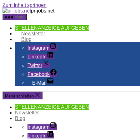
Zum Inhalt springen
pr-jobs.net
Menü
STELLENANZEIGE AUFGEBEN
Newsletter
Blog
Instagram
LinkedIn
Twitter
Facebook
E-Mail
Menü schließen
STELLENANZEIGE AUFGEBEN
Newsletter
Blog
Instagram
LinkedIn