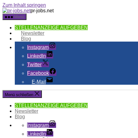
Zum Inhalt springen
pr-jobs.net
Menü
STELLENANZEIGE AUFGEBEN
Newsletter
Blog
Instagram
LinkedIn
Twitter
Facebook
E-Mail
Menü schließen
STELLENANZEIGE AUFGEBEN
Newsletter
Blog
Instagram
LinkedIn