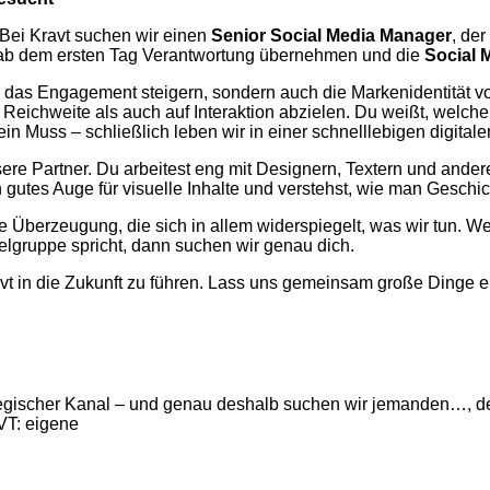
 Bei Kravt suchen wir einen
Senior Social Media Manager
, der
st ab dem ersten Tag Verantwortung übernehmen und die
Social 
nur das Engagement steigern, sondern auch die Markenidentität v
eichweite als auch auf Interaktion abzielen. Du weißt, welche 
 ein Muss – schließlich leben wir in einer schnelllebigen digitale
sere Partner. Du arbeitest eng mit Designern, Textern und and
ein gutes Auge für visuelle Inhalte und verstehst, wie man Geschi
e Überzeugung, die sich in allem widerspiegelt, was wir tun. W
ielgruppe spricht, dann suchen wir genau dich.
t in die Zukunft zu führen. Lass uns gemeinsam große Dinge e
ategischer Kanal – und genau deshalb suchen wir jemanden…, de
VT: eigene