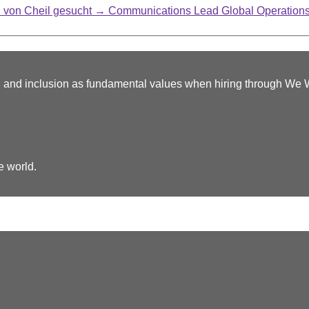
 von Cheil gesucht
→
Communications Lead Global Operations 
y, and inclusion as fundamental values when hiring through We
e world.