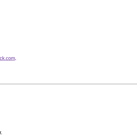
ack.com
.
.