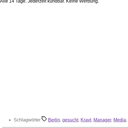
Alle 14 Tage. Jederzeit kündbar. Keine Werbung.
Schlagwörter
Berlin
,
gesucht
,
Kravt
,
Manager
,
Media