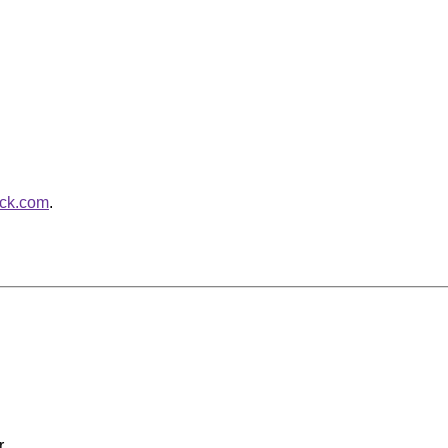
ack.com
.
.