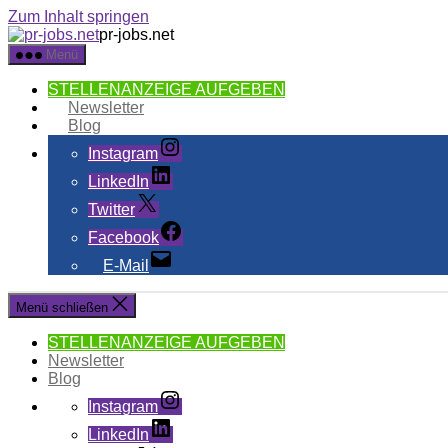
Zum Inhalt springen
pr-jobs.net
Menü
STELLENANZEIGE AUFGEBEN
Newsletter
Blog
Instagram
LinkedIn
Twitter
Facebook
E-Mail
Menü schließen
STELLENANZEIGE AUFGEBEN
Newsletter
Blog
Instagram
LinkedIn