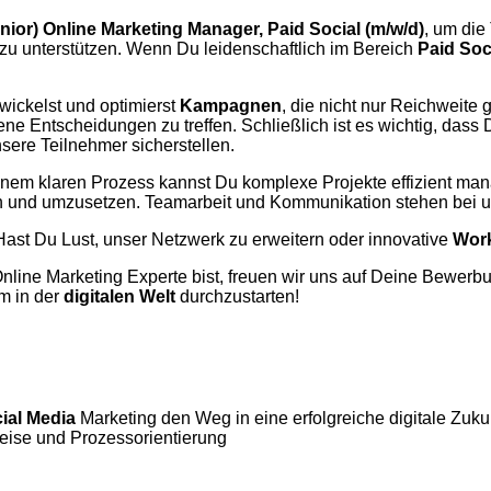
nior) Online Marketing Manager, Paid Social (m/w/d)
, um die
t zu unterstützen. Wenn Du leidenschaftlich im Bereich
Paid Soc
twickelst und optimierst
Kampagnen
, die nicht nur Reichweite
ne Entscheidungen zu treffen. Schließlich ist es wichtig, dass
sere Teilnehmer sicherstellen.
 einem klaren Prozess kannst Du komplexe Projekte effizient ma
eren und umzusetzen. Teamarbeit und Kommunikation stehen bei un
Hast Du Lust, unser Netzwerk zu erweitern oder innovative
Wor
nline Marketing Experte bist, freuen wir uns auf Deine Bewer
m in der
digitalen Welt
durchzustarten!
ial
Media
Marketing den Weg in eine erfolgreiche digitale Zu
weise und Prozessorientierung