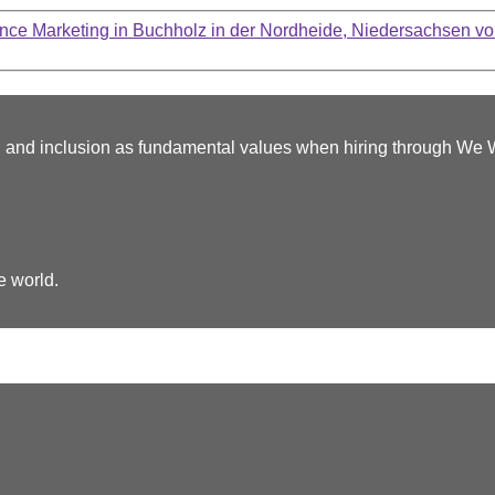
rmance Marketing in Buchholz in der Nordheide, Niedersachsen 
y, and inclusion as fundamental values when hiring through We
e world.