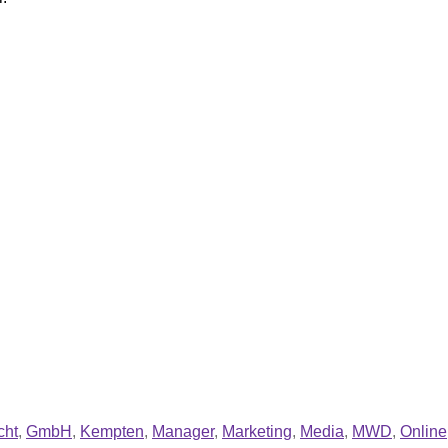
cht
,
GmbH
,
Kempten
,
Manager
,
Marketing
,
Media
,
MWD
,
Online