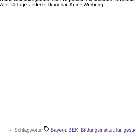
Alle 14 Tage. Jederzeit kündbar. Keine Werbung.
Schlagwörter
Bayern
,
BEK
,
Bildungsinstitut
,
für
,
gesu