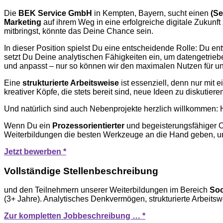
Die
BEK Service GmbH
in Kempten, Bayern, sucht einen
(Se
Marketing
auf ihrem Weg in eine erfolgreiche digitale Zukunf
mitbringst, könnte das Deine Chance sein.
In dieser Position spielst Du eine entscheidende Rolle: Du en
setzt Du Deine analytischen Fähigkeiten ein, um datengetriebe
und anpasst – nur so können wir den maximalen Nutzen für un
Eine
strukturierte Arbeitsweise
ist essenziell, denn nur mit
kreativer Köpfe, die stets bereit sind, neue Ideen zu diskuti
Und natürlich sind auch Nebenprojekte herzlich willkommen: 
Wenn Du ein
Prozessorientierter
und begeisterungsfähiger O
Weiterbildungen die besten Werkzeuge an die Hand geben, u
Jetzt bewerben *
Vollständige Stellenbeschreibung
und den Teilnehmern unserer Weiterbildungen im Bereich
Soc
(3+ Jahre). Analytisches Denkvermögen, strukturierte Arbeits
Zur kompletten Jobbeschreibung … *