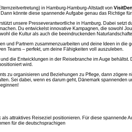
lternzeitvertretung) in Hamburg-Hamburg-Altstadt von
VisitDe
? Dann könnte diese spannende Aufgabe genau das Richtige für 
rstützt unsere Presseverantwortliche in Hamburg. Dabei setzt d
machen. Du entwickelst innovative Kampagnen, die sowohl Jour
ohl die Kultur als auch die beeindruckenden Naturlandschafte
ien und Partnern zusammenzuarbeiten und deine Ideen in die g
iven Teams – perfekt, um deine Fähigkeiten voll auszuleben.
und die Entwicklungen in der Reisebranche im Auge behältst. D
sitioniert wird.
s zu organisieren und Beziehungen zu Pflege, dann zögere nich
tfalten. Sei dabei, wenn es darum geht, Dänemark spannenden 
beginnen!
s attraktives Reiseziel positionieren. Für diese spannende 
men für die deutschsprachigen