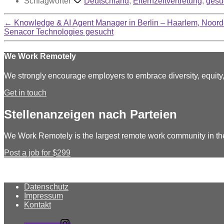
Schlagwörter
Deutschland
,
Elternzeitvertretung
,
gesu
←
Knowledge & AI Agent Manager in Berlin – Haarlem, Noord
Senacor Technologies gesucht
We Work Remotely
We strongly encourage employers to embrace diversity, equit
Get in touch
Stellenanzeigen nach Parteien
We Work Remotely is the largest remote work community in th
Post a job for $299
Datenschutz
Impressum
Kontakt