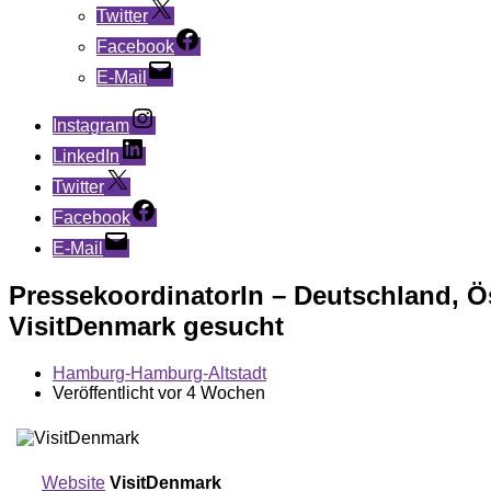
Twitter
Facebook
E-Mail
Instagram
LinkedIn
Twitter
Facebook
E-Mail
PressekoordinatorIn – Deutschland, Ö
VisitDenmark gesucht
Hamburg-Hamburg-Altstadt
Veröffentlicht vor 4 Wochen
Website
VisitDenmark