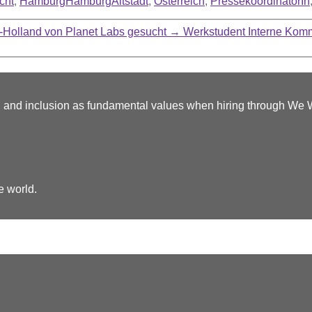
cht
,
HamburgHamburgAltstadt
,
Österreich
,
PressekoordinatorIn
-Holland von Planet Labs gesucht
→
Werkstudent Interne Komm
y, and inclusion as fundamental values when hiring through We
e world.