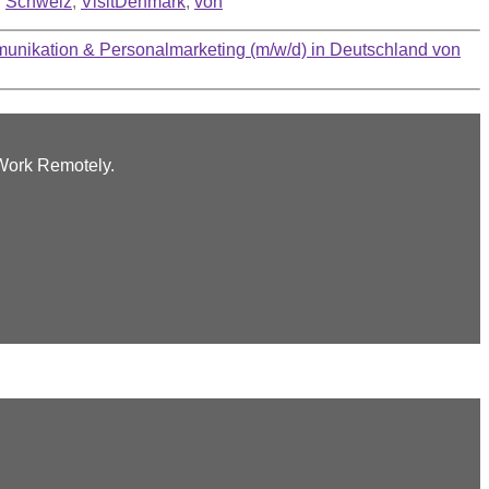
,
Schweiz
,
VisitDenmark
,
von
unikation & Personalmarketing (m/w/d) in Deutschland von
 Work Remotely.