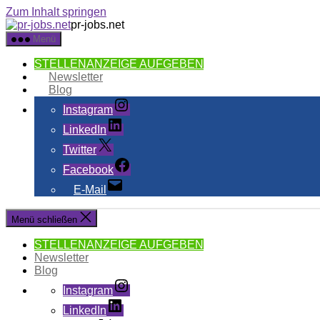
Zum Inhalt springen
pr-jobs.net
Menü
STELLENANZEIGE AUFGEBEN
Newsletter
Blog
Instagram
LinkedIn
Twitter
Facebook
E-Mail
Menü schließen
STELLENANZEIGE AUFGEBEN
Newsletter
Blog
Instagram
LinkedIn