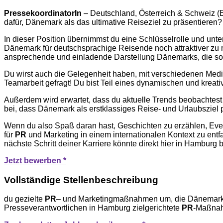
PressekoordinatorIn
– Deutschland, Österreich & Schweiz (E
dafür, Dänemark als das ultimative Reiseziel zu präsentieren
In dieser Position übernimmst du eine Schlüsselrolle und unte
Dänemark für deutschsprachige Reisende noch attraktiver zu 
ansprechende und einladende Darstellung Dänemarks, die sow
Du wirst auch die Gelegenheit haben, mit verschiedenen Med
Teamarbeit gefragt! Du bist Teil eines dynamischen und kreat
Außerdem wird erwartet, dass du aktuelle Trends beobachtest 
bei, dass Dänemark als erstklassiges Reise- und Urlaubsziel po
Wenn du also Spaß daran hast, Geschichten zu erzählen, Event
für
PR
und Marketing in einem internationalen Kontext zu en
nächste Schritt deiner Karriere könnte direkt hier in Hamburg 
Jetzt bewerben *
Vollständige Stellenbeschreibung
du gezielte
PR
– und Marketingmaßnahmen um, die Dänemark al
Presseverantwortlichen in Hamburg zielgerichtete
PR
-Maßnah