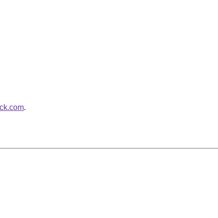
ack.com
.