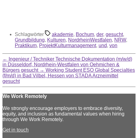
Schlagwörter
akademie
,
Bochum
,
der
,
gesucht
,
Grundbildung
,
Kulturen
,
NordrheinWestfalen
,
NRW
,
Praktikum
,
ProjektKulturmanagement
,
und
,
von
←
Ingenieur / Techniker Technische Dokumentation (m/w/d)
in Düsseldorf, Nordrhein-Westfalen von Oehmichen &
Bürgers gesucht
→
Working Student ESO Global Specialties
(f/m/d) in Bad Vilbel, Hessen von STADA Arzneimittel
gesucht
We Work Remotely
We strongly encourage employers to embrace diversity,
equity, and inclusion as fundamental values when hiring
through We Work Remotely.
Get in touch