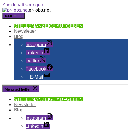
Zum Inhalt springen
pr-jobs.net
Menü
STELLENANZEIGE AUFGEBEN
Newsletter
Blog
Instagram
LinkedIn
Twitter
Facebook
E-Mail
Menü schließen
STELLENANZEIGE AUFGEBEN
Newsletter
Blog
Instagram
LinkedIn