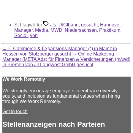
Schlagwörter
als
,
DIGIbang
,
gesucht
,
Hannover
,
Manager
,
Media
,
MWD
,
Niedersachsen
,
Praktikum
,
Social
,
von
←
E-Commerce & Expansions-Manager (*) in Mainz in
Hessen von Stolzberger gesucht
→
Online Marketing
Manager (META Ads) für Finanzen & Versicherungen (m/w/d)
in Bremen von Jil Langwost GmbH gesucht
We Work Remotely
We strongly encourage employers to embrace diversity,
equity, and inclusion as fundamental values when hiring
through We Work Remotely.
Get in touch
Stellenanzeigen nach Parteien