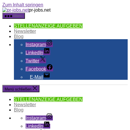
Zum Inhalt springen
pr-jobs.net
Menü
STELLENANZEIGE AUFGEBEN
Newsletter
Blog
Instagram
LinkedIn
Twitter
Facebook
E-Mail
Menü schließen
STELLENANZEIGE AUFGEBEN
Newsletter
Blog
Instagram
LinkedIn