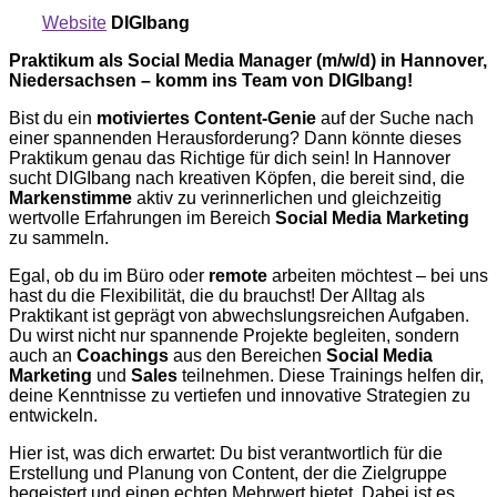
Website
DIGIbang
Praktikum als Social Media Manager (m/w/d) in Hannover,
Niedersachsen – komm ins Team von DIGIbang!
Bist du ein
motiviertes Content-Genie
auf der Suche nach
einer spannenden Herausforderung? Dann könnte dieses
Praktikum genau das Richtige für dich sein! In Hannover
sucht DIGIbang nach kreativen Köpfen, die bereit sind, die
Markenstimme
aktiv zu verinnerlichen und gleichzeitig
wertvolle Erfahrungen im Bereich
Social Media Marketing
zu sammeln.
Egal, ob du im Büro oder
remote
arbeiten möchtest – bei uns
hast du die Flexibilität, die du brauchst! Der Alltag als
Praktikant ist geprägt von abwechslungsreichen Aufgaben.
Du wirst nicht nur spannende Projekte begleiten, sondern
auch an
Coachings
aus den Bereichen
Social Media
Marketing
und
Sales
teilnehmen. Diese Trainings helfen dir,
deine Kenntnisse zu vertiefen und innovative Strategien zu
entwickeln.
Hier ist, was dich erwartet: Du bist verantwortlich für die
Erstellung und Planung von Content, der die Zielgruppe
begeistert und einen echten Mehrwert bietet. Dabei ist es