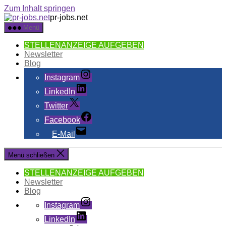
Zum Inhalt springen
pr-jobs.net
Menü
STELLENANZEIGE AUFGEBEN
Newsletter
Blog
Instagram
LinkedIn
Twitter
Facebook
E-Mail
Menü schließen
STELLENANZEIGE AUFGEBEN
Newsletter
Blog
Instagram
LinkedIn