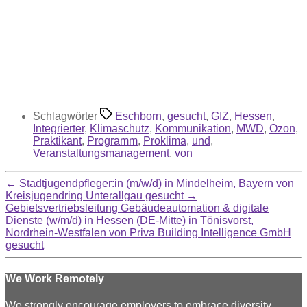
Schlagwörter
Eschborn
,
gesucht
,
GIZ
,
Hessen
,
Integrierter
,
Klimaschutz
,
Kommunikation
,
MWD
,
Ozon
,
Praktikant
,
Programm
,
Proklima
,
und
,
Veranstaltungsmanagement
,
von
←
Stadtjugendpfleger:in (m/w/d) in Mindelheim, Bayern von
Kreisjugendring Unterallgau gesucht
→
Gebietsvertriebsleitung Gebäudeautomation & digitale
Dienste (w/m/d) in Hessen (DE-Mitte) in Tönisvorst,
Nordrhein-Westfalen von Priva Building Intelligence GmbH
gesucht
We Work Remotely
We strongly encourage employers to embrace diversity,