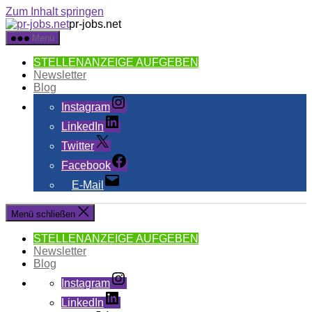
Zum Inhalt springen
pr-jobs.net
Menü
STELLENANZEIGE AUFGEBEN
Newsletter
Blog
Instagram
LinkedIn
Twitter
Facebook
E-Mail
Menü schließen
STELLENANZEIGE AUFGEBEN
Newsletter
Blog
Instagram
LinkedIn