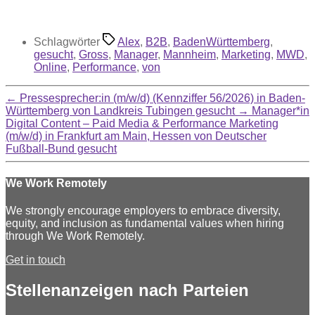
Schlagwörter
Alex
,
B2B
,
BadenWürttemberg
,
gesucht
,
Gross
,
Manager
,
Mannheim
,
Marketing
,
MWD
,
Online
,
Performance
,
von
←
Pressesprecher:in (m/w/d) (Kennziffer 56/2026) in Baden-
Württemberg von Landkreis Tubingen gesucht
→
Manager*in
Digital Content – Paid Media & Performance Marketing
(m/w/d) in Frankfurt am Main, Hessen von Deutscher
Fußball-Bund gesucht
We Work Remotely
We strongly encourage employers to embrace diversity,
equity, and inclusion as fundamental values when hiring
through We Work Remotely.
Get in touch
Stellenanzeigen nach Parteien