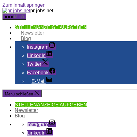
Zum Inhalt springen
pr-jobs.net
Menü
STELLENANZEIGE AUFGEBEN
Newsletter
Blog
Instagram
LinkedIn
Twitter
Facebook
E-Mail
Menü schließen
STELLENANZEIGE AUFGEBEN
Newsletter
Blog
Instagram
LinkedIn