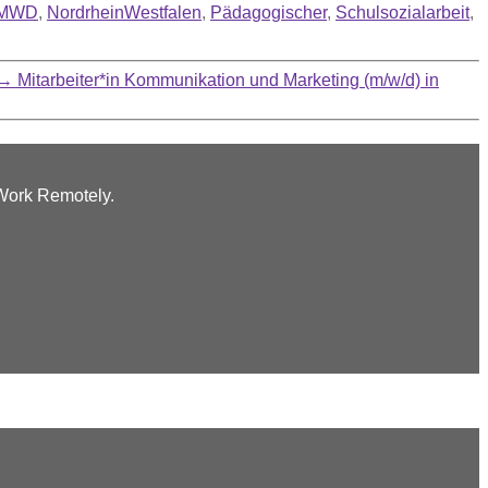
MWD
,
NordrheinWestfalen
,
Pädagogischer
,
Schulsozialarbeit
,
→
Mitarbeiter*in Kommunikation und Marketing (m/w/d) in
 Work Remotely.