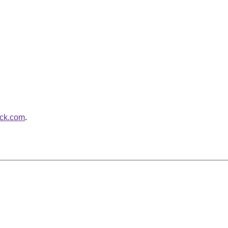
ack.com
.