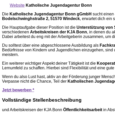
Website
Katholische Jugendagentur Bonn
Die
Katholische Jugendagentur Bonn gGmbH
sucht eine
n
Bodelschwinghstraße 2, 51570 Windeck
, erwartet dich ei
Die Hauptaufgabe dieser Position ist die
Unterstützung von 
verschiedenen
Arbeitskreisen der KJA Bonn
, in denen du a
Dabei arbeitest du eng mit der Arbeitgeberin zusammen, um d
Du solltest über eine abgeschlossene Ausbildung als
Fachkraf
Bedürfnisse von Kindern und Jugendlichen einzugehen, sind une
meistern.
Ein weiterer wichtiger Aspekt deiner Tätigkeit ist die
Kooperati
Lernumfeld zu schaffen. Hierbei sind Flexibilität und eine gut
Wenn du also Lust hast, aktiv an der Förderung junger Mensch
Verpasse nicht die Chance, Teil der
Katholischen Jugendag
Jetzt bewerben *
Vollständige Stellenbeschreibung
und Arbeitskreisen der KJA Bonn
Öffentlichkeitsarbeit
in Abst