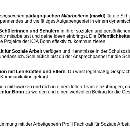
 engagierte
n
pädagogische
n Mitarbeiter
in (m/w/d)
für die Sch
n spannendes und vielfältiges Aufgabengebiet in einem dynamis
Schülerinnen und Schülern
in ihrer sozialen und persönlichen
ktiv mitarbeitest und deine Ideen einbringst. Die
Öffentlichkeits
ie Projekte der KJA Bonn effektiv zu kommunizieren.
t für Soziale Arbeit
verfügen und Kenntnisse in der Schulsozia
rlässlich. Schließlich bist du der Ansprechpartner für die Sch
on mit Lehrkräften und Eltern
. Du wirst regelmäßig Gespräch
e Kommunikation gefragt.
en mitzuwirken und dich in einem tollen Team einzubringen, dan
entur Bonn
zu werden und einen wertvollen Beitrag für die Gese
immung mit der Arbeitgeberin Profil Fachkraft für Soziale Arbeit