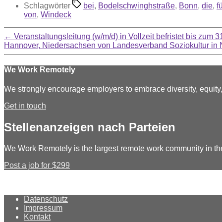
Schlagwörter
bei
,
Bodelschwinghstraße
,
Bonn
,
die
,
f
von
,
Windeck
←
Veranstaltungsleitung (w/m/d) in Vollzeit befristet bis zu
Hannover, Niedersachsen von Landesverband Soziokultur in 
We Work Remotely
We strongly encourage employers to embrace diversity, equit
Get in touch
Stellenanzeigen nach Parteien
We Work Remotely is the largest remote work community in th
Post a job for $299
Datenschutz
Impressum
Kontakt