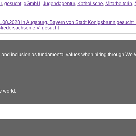
ür
,
gesucht
,
gGmbH
,
Jugendagentur
,
Katholische
,
Mitarbeiterin
,
m 31.08.2028 in Augsburg, Bayern von Stadt Konigsbrunn gesucht
Niedersachsen e.V. gesucht
y, and inclusion as fundamental values when hiring through We
e world.