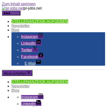
Zum Inhalt springen
pr-jobs.net
Menü
STELLENANZEIGE AUFGEBEN
Newsletter
Blog
Instagram
LinkedIn
Twitter
Facebook
E-Mail
Menü schließen
STELLENANZEIGE AUFGEBEN
Newsletter
Blog
Instagram
LinkedIn