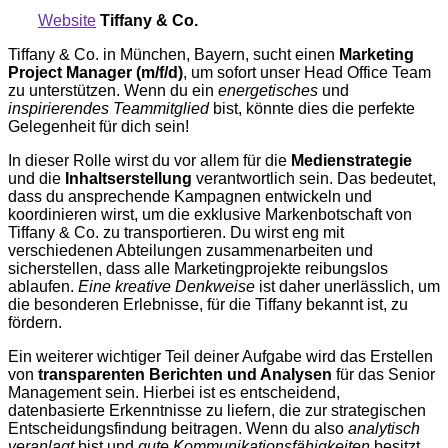
Website
Tiffany & Co.
Tiffany & Co. in München, Bayern, sucht einen
Marketing
Project Manager (m/f/d)
, um sofort unser Head Office Team
zu unterstützen. Wenn du ein
energetisches
und
inspirierendes Teammitglied
bist, könnte dies die perfekte
Gelegenheit für dich sein!
In dieser Rolle wirst du vor allem für die
Medienstrategie
und die
Inhaltserstellung
verantwortlich sein. Das bedeutet,
dass du ansprechende Kampagnen entwickeln und
koordinieren wirst, um die exklusive Markenbotschaft von
Tiffany & Co. zu transportieren. Du wirst eng mit
verschiedenen Abteilungen zusammenarbeiten und
sicherstellen, dass alle Marketingprojekte reibungslos
ablaufen.
Eine kreative Denkweise
ist daher unerlässlich, um
die besonderen Erlebnisse, für die Tiffany bekannt ist, zu
fördern.
Ein weiterer wichtiger Teil deiner Aufgabe wird das Erstellen
von
transparenten Berichten und Analysen
für das Senior
Management sein. Hierbei ist es entscheidend,
datenbasierte Erkenntnisse zu liefern, die zur strategischen
Entscheidungsfindung beitragen. Wenn du also
analytisch
veranlagt
bist und
gute Kommunikationsfähigkeiten
besitzt,