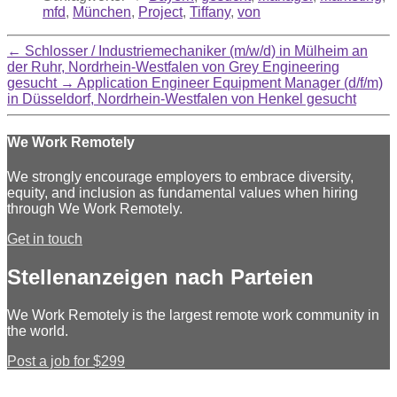
mfd
,
München
,
Project
,
Tiffany
,
von
←
Schlosser / Industriemechaniker (m/w/d) in Mülheim an
der Ruhr, Nordrhein-Westfalen von Grey Engineering
gesucht
→
Application Engineer Equipment Manager (d/f/m)
in Düsseldorf, Nordrhein-Westfalen von Henkel gesucht
We Work Remotely
We strongly encourage employers to embrace diversity,
equity, and inclusion as fundamental values when hiring
through We Work Remotely.
Get in touch
Stellenanzeigen nach Parteien
We Work Remotely is the largest remote work community in
the world.
Post a job for $299