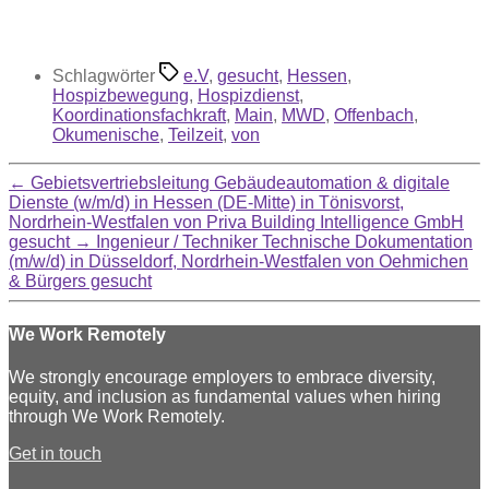
Schlagwörter
e.V
,
gesucht
,
Hessen
,
Hospizbewegung
,
Hospizdienst
,
Koordinationsfachkraft
,
Main
,
MWD
,
Offenbach
,
Okumenische
,
Teilzeit
,
von
←
Gebietsvertriebsleitung Gebäudeautomation & digitale
Dienste (w/m/d) in Hessen (DE-Mitte) in Tönisvorst,
Nordrhein-Westfalen von Priva Building Intelligence GmbH
gesucht
→
Ingenieur / Techniker Technische Dokumentation
(m/w/d) in Düsseldorf, Nordrhein-Westfalen von Oehmichen
& Bürgers gesucht
We Work Remotely
We strongly encourage employers to embrace diversity,
equity, and inclusion as fundamental values when hiring
through We Work Remotely.
Get in touch