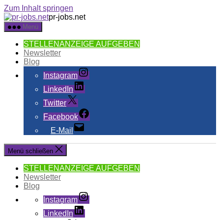
Zum Inhalt springen
pr-jobs.net
Menü
STELLENANZEIGE AUFGEBEN
Newsletter
Blog
Instagram
LinkedIn
Twitter
Facebook
E-Mail
Menü schließen
STELLENANZEIGE AUFGEBEN
Newsletter
Blog
Instagram
LinkedIn