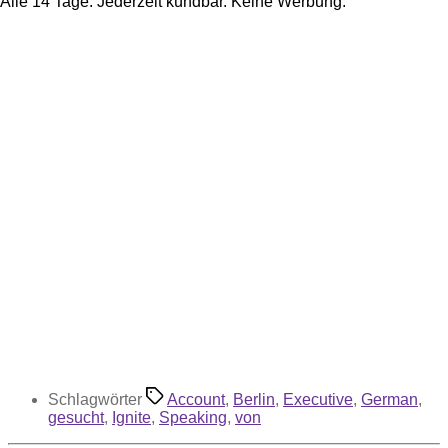
Alle 14 Tage. Jederzeit kündbar. Keine Werbung.
Schlagwörter
Account
,
Berlin
,
Executive
,
German
,
gesucht
,
Ignite
,
Speaking
,
von