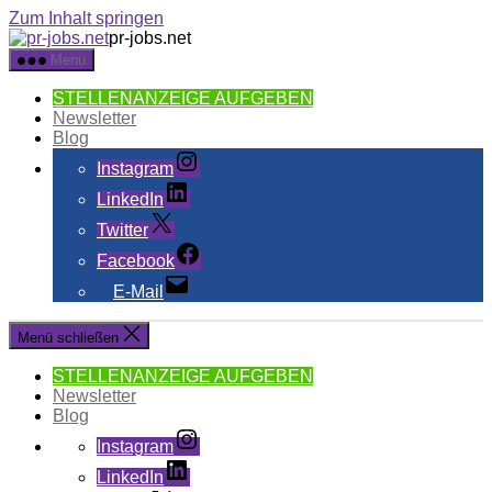
Zum Inhalt springen
pr-jobs.net
Menü
STELLENANZEIGE AUFGEBEN
Newsletter
Blog
Instagram
LinkedIn
Twitter
Facebook
E-Mail
Menü schließen
STELLENANZEIGE AUFGEBEN
Newsletter
Blog
Instagram
LinkedIn