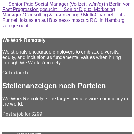
←
Senior Paid Social Manager (Vollzeit, w/m/d) in Berlin von
Fast Progression gesucht
→
Senior Digital Marketing
Manager / Consulting & Teamleitung / Multi-Channel, Full-
Funnel, fokussiert auf Business-Impact & ROI in Hamburg
von gesucht
We Work Remotely
We strongly encourage employers to embrace diversity,
equity, and inclusion as fundamental values when hiring
through We Work Remotely.
Get in touch
Stellenanzeigen nach Parteien
We Work Remotely is the largest remote work community in
the world.
Post a job for $299