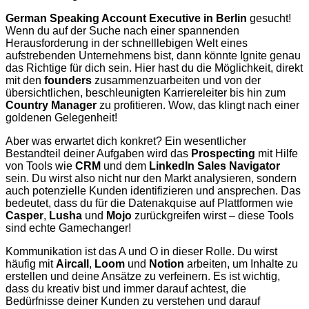
German Speaking Account Executive in Berlin
gesucht!
Wenn du auf der Suche nach einer spannenden
Herausforderung in der schnelllebigen Welt eines
aufstrebenden Unternehmens bist, dann könnte Ignite genau
das Richtige für dich sein. Hier hast du die Möglichkeit, direkt
mit den
founders
zusammenzuarbeiten und von der
übersichtlichen, beschleunigten Karriereleiter bis hin zum
Country Manager
zu profitieren. Wow, das klingt nach einer
goldenen Gelegenheit!
Aber was erwartet dich konkret? Ein wesentlicher
Bestandteil deiner Aufgaben wird das
Prospecting
mit Hilfe
von Tools wie
CRM
und dem
LinkedIn Sales Navigator
sein. Du wirst also nicht nur den Markt analysieren, sondern
auch potenzielle Kunden identifizieren und ansprechen. Das
bedeutet, dass du für die Datenakquise auf Plattformen wie
Casper
,
Lusha
und
Mojo
zurückgreifen wirst – diese Tools
sind echte Gamechanger!
Kommunikation ist das A und O in dieser Rolle. Du wirst
häufig mit
Aircall
,
Loom
und
Notion
arbeiten, um Inhalte zu
erstellen und deine Ansätze zu verfeinern. Es ist wichtig,
dass du kreativ bist und immer darauf achtest, die
Bedürfnisse deiner Kunden zu verstehen und darauf