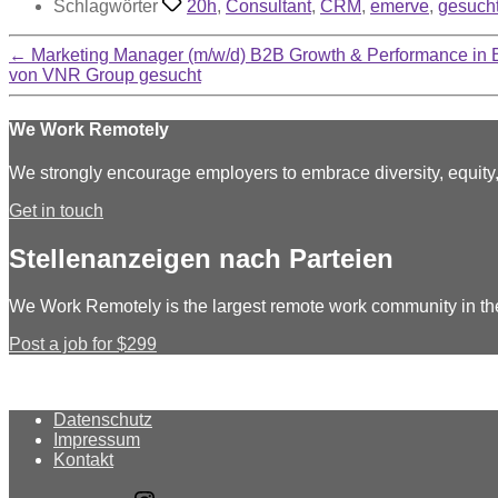
Schlagwörter
20h
,
Consultant
,
CRM
,
emerve
,
gesuch
←
Marketing Manager (m/w/d) B2B Growth & Performance in B
von VNR Group gesucht
We Work Remotely
We strongly encourage employers to embrace diversity, equit
Get in touch
Stellenanzeigen nach Parteien
We Work Remotely is the largest remote work community in th
Post a job for $299
Datenschutz
Impressum
Kontakt