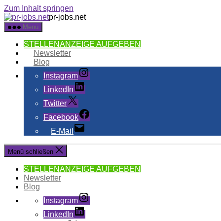
Zum Inhalt springen
pr-jobs.net
Menü
STELLENANZEIGE AUFGEBEN
Newsletter
Blog
Instagram
LinkedIn
Twitter
Facebook
E-Mail
Menü schließen
STELLENANZEIGE AUFGEBEN
Newsletter
Blog
Instagram
LinkedIn