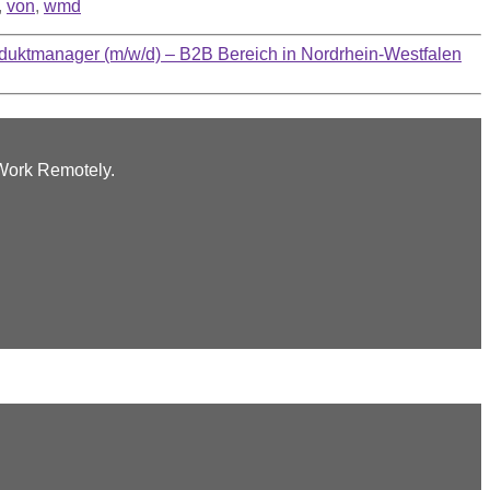
,
von
,
wmd
oduktmanager (m/w/d) – B2B Bereich in Nordrhein-Westfalen
 Work Remotely.