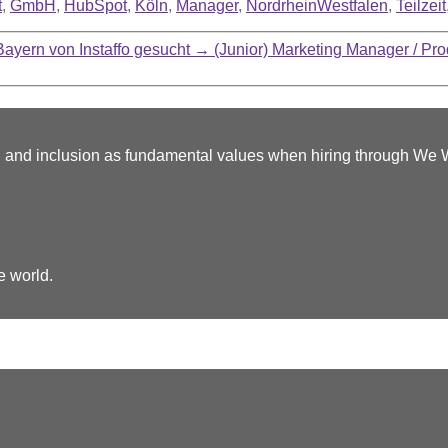
t
,
GmbH
,
HubSpot
,
Köln
,
Manager
,
NordrheinWestfalen
,
Teilzeit
ayern von Instaffo gesucht
→
(Junior) Marketing Manager / Pr
y, and inclusion as fundamental values when hiring through We
e world.