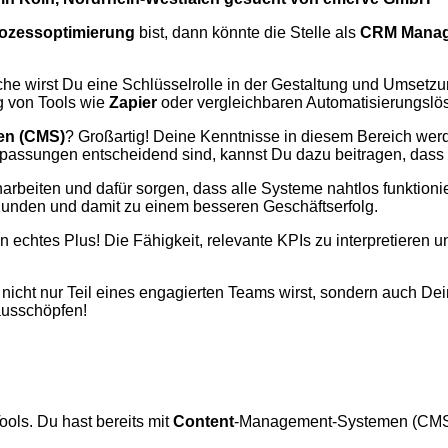
ozessoptimierung
bist, dann könnte die Stelle als
CRM Manag
che wirst Du eine Schlüsselrolle in der Gestaltung und Umsetz
g von Tools wie
Zapier
oder vergleichbaren Automatisierungslösu
en (CMS)
? Großartig! Deine Kenntnisse in diesem Bereich werd
e Anpassungen entscheidend sind, kannst Du dazu beitragen, das
beiten und dafür sorgen, dass alle Systeme nahtlos funktionier
 Kunden und damit zu einem besseren Geschäftserfolg.
in echtes Plus! Die Fähigkeit, relevante KPIs zu interpretieren
nicht nur Teil eines engagierten Teams wirst, sondern auch De
usschöpfen!
ols. Du hast bereits mit
Content
-Management-Systemen (CMS