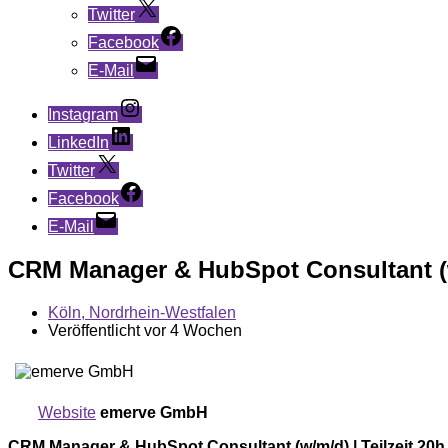
Twitter
Facebook
E-Mail
Instagram
LinkedIn
Twitter
Facebook
E-Mail
CRM Manager & HubSpot Consultant (w
Köln, Nordrhein-Westfalen
Veröffentlicht vor 4 Wochen
Website
emerve GmbH
CRM Manager & HubSpot Consultant (w/m/d) | Teilzeit 20