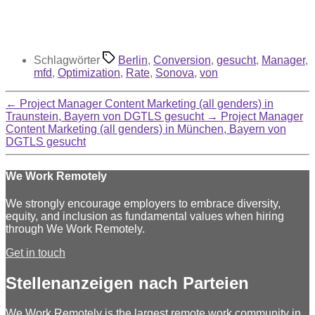
Schlagwörter
Berlin
,
Conversion
,
gesucht
,
Manager
,
mfd
,
Optimization
,
Rate
,
Sonova
,
von
←
Project Manager Content Marketing (all genders) in
Traunstein, Bayern von DGTLS gesucht
→
Project Manager
Content Marketing (all genders) in München, Bayern von
DGTLS gesucht
We Work Remotely
We strongly encourage employers to embrace diversity,
equity, and inclusion as fundamental values when hiring
through We Work Remotely.
Get in touch
Stellenanzeigen nach Parteien
We Work Remotely is the largest remote work community in