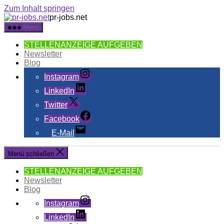
Zum Inhalt springen
pr-jobs.net
Menü
STELLENANZEIGE AUFGEBEN
Newsletter
Blog
Instagram
LinkedIn
Twitter
Facebook
E-Mail
Menü schließen
STELLENANZEIGE AUFGEBEN
Newsletter
Blog
Instagram
LinkedIn