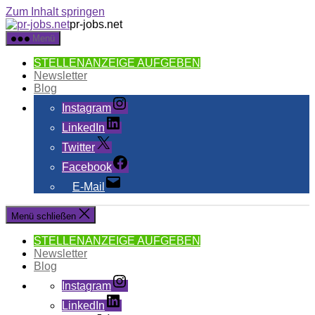
Zum Inhalt springen
pr-jobs.net
Menü
STELLENANZEIGE AUFGEBEN
Newsletter
Blog
Instagram
LinkedIn
Twitter
Facebook
E-Mail
Menü schließen
STELLENANZEIGE AUFGEBEN
Newsletter
Blog
Instagram
LinkedIn