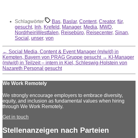
Schlagwörter
Bas
,
Baslar
,
Content
,
Creator
,
für
,
gesucht
,
Inh
,
Krefeld
,
Manager
,
Media
,
MWD
,
NordrheinWestfalen
,
Reisebüro
,
Reisecenter
,
Sinan
,
Social
,
unser
,
von
←
Social Media, Content & Event Manager (m/w/d) in
Kempten, Bayern von PRAG Gruppe gesucht
→
KI-Manager
(m/w/d) in Teilzeit – intern in Kiel, Schleswig-Holstein von
Nazareth Personal gesucht
We Work Remotely
We strongly encourage employers to embrace diversity,
equity, and inclusion as fundamental values when hiring
through We Work Remotely.
Get in touch
Stellenanzeigen nach Parteien