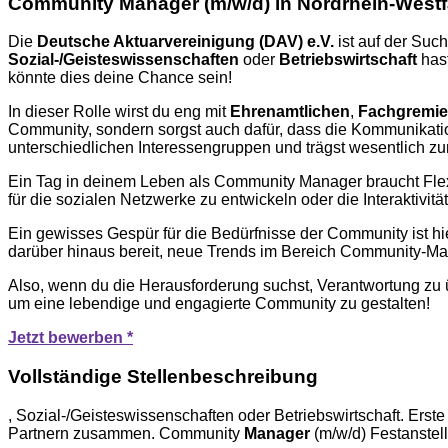
Community Manager (m/w/d) in Nordrhein-Westf
Die
Deutsche Aktuarvereinigung (DAV) e.V.
ist auf der Su
Sozial-/Geisteswissenschaften
oder
Betriebswirtschaft
hast
könnte dies deine Chance sein!
In dieser Rolle wirst du eng mit
Ehrenamtlichen
,
Fachgremi
Community, sondern sorgst auch dafür, dass die Kommunikation j
unterschiedlichen Interessengruppen und trägst wesentlich zu
Ein Tag in deinem Leben als Community Manager braucht Flexibi
für die sozialen Netzwerke zu entwickeln oder die Interaktivit
Ein gewisses Gespür für die Bedürfnisse der Community ist hier
darüber hinaus bereit, neue Trends im Bereich Community-Ma
Also, wenn du die Herausforderung suchst, Verantwortung zu ü
um eine lebendige und engagierte Community zu gestalten!
Jetzt bewerben *
Vollständige Stellenbeschreibung
, Sozial-/Geisteswissenschaften oder Betriebswirtschaft. Er
Partnern zusammen. Community
Manager
(m/w/d) Festanstell