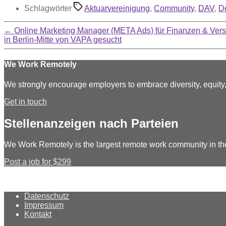
Schlagwörter
Aktuarvereinigung
,
Community
,
DAV
,
D
←
Online Marketing Manager (META Ads) für Finanzen & Ver
in Berlin-Mitte von VAPA gesucht
We Work Remotely
We strongly encourage employers to embrace diversity, equit
Get in touch
Stellenanzeigen nach Parteien
We Work Remotely is the largest remote work community in th
Post a job for $299
Datenschutz
Impressum
Kontakt