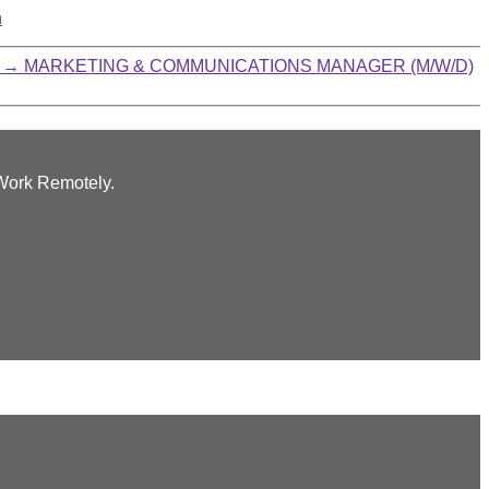
n
→
MARKETING & COMMUNICATIONS MANAGER (M/W/D)
 Work Remotely.