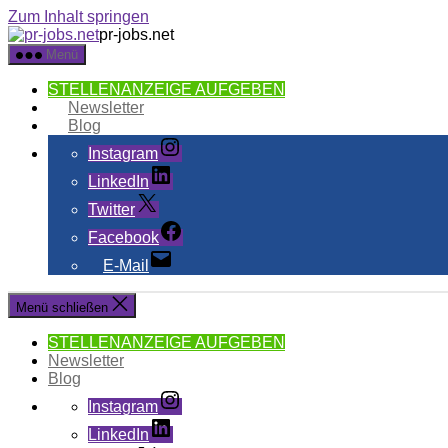
Zum Inhalt springen
pr-jobs.net
Menü
STELLENANZEIGE AUFGEBEN
Newsletter
Blog
Instagram
LinkedIn
Twitter
Facebook
E-Mail
Menü schließen
STELLENANZEIGE AUFGEBEN
Newsletter
Blog
Instagram
LinkedIn