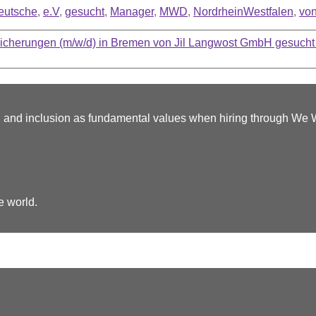
eutsche
,
e.V
,
gesucht
,
Manager
,
MWD
,
NordrheinWestfalen
,
vo
sicherungen (m/w/d) in Bremen von Jil Langwost GmbH gesucht
y, and inclusion as fundamental values when hiring through We
e world.