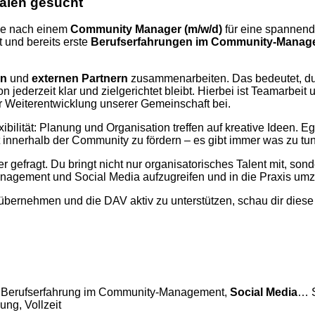
alen gesucht
che nach einem
Community Manager (m/w/d)
für eine spannende
 und bereits erste
Berufserfahrungen im Community-Manag
en
und
externen Partnern
zusammenarbeiten. Das bedeutet, du 
ederzeit klar und zielgerichtet bleibt. Hierbei ist Teamarbeit 
r Weiterentwicklung unserer Gemeinschaft bei.
lität: Planung und Organisation treffen auf kreative Ideen. Eg
ät innerhalb der Community zu fördern – es gibt immer was zu tun
 gefragt. Du bringt nicht nur organisatorisches Talent mit, son
nagement und Social Media aufzugreifen und in die Praxis umz
bernehmen und die DAV aktiv zu unterstützen, schau dir diese g
ste Berufserfahrung im Community-Management,
Social
Media
… S
ung, Vollzeit