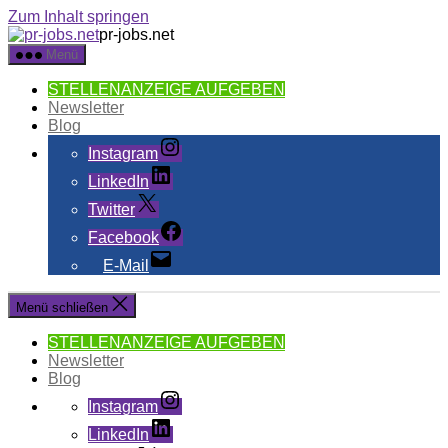
Zum Inhalt springen
pr-jobs.net
Menü
STELLENANZEIGE AUFGEBEN
Newsletter
Blog
Instagram
LinkedIn
Twitter
Facebook
E-Mail
Menü schließen
STELLENANZEIGE AUFGEBEN
Newsletter
Blog
Instagram
LinkedIn