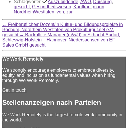
Schlagwörter
Auszubildende
,
AWO
,
Duisburg
,
gesucht
,
Gesundheitswesen
,
Kauffrau
,
mann
,
NordrheinWestfalen
,
von
,
zur
←
Freiberufliche/r Dozent/in Kultur- und Bildungsprojekte in
Bochum, Nordrhein-Westfalen von Prokulturgut.net e.V.
gesucht
→
Backoffice Manager (m/w/d) in Schacht-Audorf,
Schleswig-Holstein – Hannover, Niedersachsen von EF
Sales GmbH gesucht
We Work Remotely
We strongly encourage employers to embrace diversity,
equity, and inclusion as fundamental values when hiring
through We Work Remotely.
Get in touch
Stellenanzeigen nach Parteien
We Work Remotely is the largest remote work community in
the world.