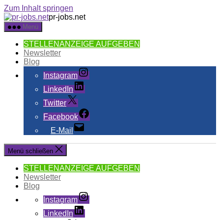
Zum Inhalt springen
pr-jobs.net
Menü
STELLENANZEIGE AUFGEBEN
Newsletter
Blog
Instagram
LinkedIn
Twitter
Facebook
E-Mail
Menü schließen
STELLENANZEIGE AUFGEBEN
Newsletter
Blog
Instagram
LinkedIn