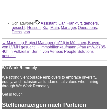
Schlagwörter
Assistant
,
Car
,
Frankfurt
,
genders
,
gesucht
,
Hessen
,
Kia
,
Main
,
Manager
,
Operations
,
Press
,
von
←
Marketing Project Manager (m/f/d) in München, Bayern
von LVMH gesucht
→
Immobilienkaufmann /-frau (m/w/d) 35-
40h in Vollzeit in Berlin von Aeneas People Solutions
gesucht
We Work Remotely
We strongly encourage employers to embrace diversity,
equity, and inclusion as fundamental values when hiring
through We Work Remotely.
Get in touch
Stellenanzeigen nach Parteien